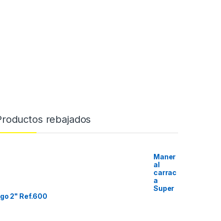
Productos rebajados
Maner
al
carrac
a
Super
go 2" Ref.600