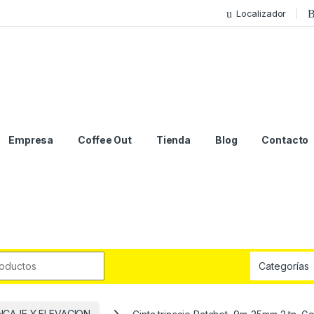
Localizador
Empresa
Coffee Out
Tienda
Blog
Contacto
NCAJE Y ELEVACION
Cinta trincaje Ratchet, 9m-35mm 2 tn. 