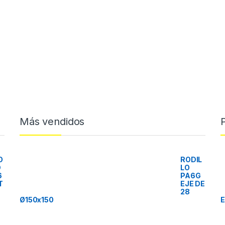
Más vendidos
O
RODIL
D
LO
6
PA6G
T
EJE DE
28
Ø150x150
E