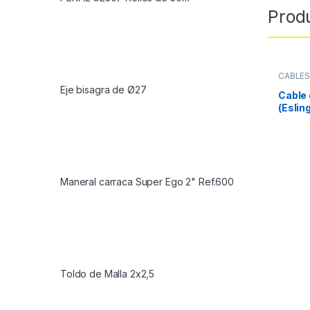
Prod
CABLES
ACCES
Eje bisagra de Ø27
Cable 
(Eslin
8mm*
Maneral carraca Super Ego 2" Ref.600
Toldo de Malla 2x2,5