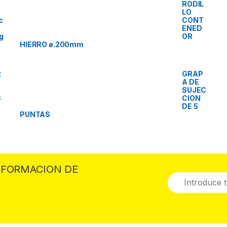
e
RODIL
LO
c
CONT
ENED
ng
OR
HIERRO ø.200mm
R
GRAP
A DE
SUJEC
S
CION
DE 5
PUNTAS
INFORMACION DE
E
m
a
i
l