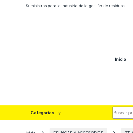
Saltar a la navegación
Saltar al contenido
Suministros para la industria de la gestión de residuos
Inicio
Buscar:
Categorías
Inicio
ESLINGAS Y ACCESORIOS
TRI