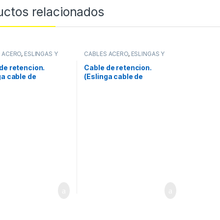
uctos relacionados
 ACERO
,
ESLINGAS Y
CABLES ACERO
,
ESLINGAS Y
ORIOS
ACCESORIOS
de retencion.
Cable de retencion.
ga cable de
(Eslinga cable de
2520)
12mm*2520)