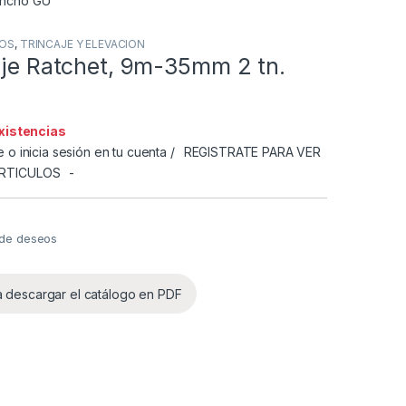
IOS
,
TRINCAJE Y ELEVACION
aje Ratchet, 9m-35mm 2 tn.
existencias
e o inicia sesión en tu cuenta /
REGISTRATE PARA VER
ARTICULOS
-
a de deseos
a descargar el catálogo en PDF